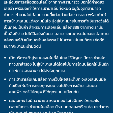
แหล่งบริการสล็อตออนไลน์ จากที่ทางเรามารีวิว บอกได้คำเดียว
เลยว่า พร้อมจะทำให้การเข้ามาเล่นทั้งหมด อยู่ในจุดที่สามารถ
ทำการเข้ามาเล่นได้สมใจตามที่แต่ละท่านต้องการเลย พร้อมทำให้
การเข้ามาเล่นมีแต่ความมั่นใจ มุ่งสู่เป้าหมายในการทำเงินรางวัลได้
เป็นกอบเป็นกำ สำหรับการเลือกเล่น
สล็อต888
จากทางเรานั้น
เป็นสิ่งที่ง่าย ไม่ได้มีอะไรเกินความสามารถในการเล่นของแต่ละท่าน
สล็อต ออโต้
แม้เกมอย่างสล็อตจะไม่มีความแน่นอนก็ตาม ข้อดีที่
อยากจะมาแนะนำมีดังนี้
เปิดบริการเข้าสู่ระบบลงเล่นที่ลื่นไหล ไร้ปัญหา มีทางเข้าหลัก
ทางเข้าสำรอง ไปสู่เข้ามาเล่นได้โดยไม่มีการโดนบล็อคให้เห็นอีก
ทำให้การเล่นง่าย ๆ ได้ดั่งใจทุกท่าน
การเข้ามาเล่นเกมสล็อตทางเว็บให้อิสระเต็มที่ จะลงเล่นบนมือ
ถือเปิดให้บริการครบทุกระบบ จนไปถึงการเข้ามาเล่นบน
คอมพิวเตอร์ โน้ตบุค ก็ได้ทุกระบบเหมือนกัน
เล่นไม่เก่ง ไม่มีความำชนาญมาก่อน ไม่ใช่ปัญหาใหญ่อะไร
เพราะในการเข้ามาเล่นสล็อต มีระบบทดลองฟรี ๆ ก่อนจะทำการ