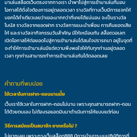
มาเล่นสล็อตเว็บตรงจากทางเรา นำพาไปสู่การเข้ามาเล่นที่มอบ
โอกาสได้ดั่งใจต้องการอยู่ตลอดเวลา รางวัลที่ทางเว็บมีการแจกให้
บอกได้คำเดียวเลยว่าเยอะมากกว่าที่เคยได้แน่นอน จะเป็นรางวัล
โบนัส รางวัลจากยอดฝาก รางวัลการแนะนำเพื่อน การคืนยอดเสีย
ให้ และรางวัลจากิจกรรมวันสำคัญ มีให้เหมือนกัน
สล็อตวอเลท
เปิดโอกาสให้ต่อยอดไปสู่การเข้ามาเล่นได้สมใจปรารถนา อยู่ในจุดที่
จะทำให้การเข้ามาเล่นมีแต่ความพึงพอใจให้กับทุกท่านอยู่ตลอด
เวลา ทุกท่านสามารถทำการเข้ามาเล่นกันได้ตลอดเลย
คำถามที่พบบ่อย
ใช้เวลาในการฝาก-ถอนนานมั้ย
เว็บเราใช้เวลาในการฝาก-ถอนไม่นาน เพราะคุณสามารถฝาก-ถอน
ได้ด้วยตนเอง ไม่ต้องรอแอดมินมาดำเนินการให้แบบแต่ก่อน
วิธีการสมัครเป็นสมาชิก ยากหรือไม่ ?
ไม่ยากเลย เพราะทางเว็บสล็อต888 มีการนำเอาระบบปฏิบัติการที่