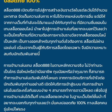
ปลอดภัย 100%
สล็อต888
เปิดบริการไปสู่การสร้างเงินรางวัลในแต่ละวันได้จำนวน
มหาศาล จัดเต็มความลังการ หาไม่ได้จากแหล่งบริการอื่น แต่มีให้
จากทางเว็บที่กำลังจะได้มาแนะนำให้กับทุกท่าน ที่มีความชื่นชอบใน
เกมสล็อตออนไลน์ นำพาไปสู่การเข้ามาเล่นที่อยากจะบอกไว้เลยว่า
จะเป็นใครก็ตามที่มีความต้องการหาเงินรางวัลจากสล็อตออนไลน์
เป็นหลัก เป็นทางออกสำหรับทุกท่านดั่งใจต้องการ
สล็อตไม่ผ่าน
เอเย่นต์
เนื่องจากเป็นผู้ให้บริการสล็อตโดยเฉพาะ จึงมีความเหมาะ
สมกับนักเดิมพันสายนี้
การเข้ามาเล่นเกม
สล็อต888
ในตามหลักความจริง ไม่ว่าท่านจะ
เป็นใคร มือใหม่หรือว่ามืออาชีพ ทุนน้อยหรือว่าทุนมาก ก็สามารถ
ทำการเข้ามาเล่นเดิมพันได้ทั้งหมด จากการเปิดบริการที่เข้าใจต่อ
นักเดิมพันทุกท่านอย่างดี เปิดให้บริการเข้าสู่ระบบ กับการเข้ามา
เล่นในแต่ละครั้งกันแบบง่าย ๆ สามารถทำการดาวน์โหลด เพื่อไปสู่
การเข้ามาเล่นได้เต็มที่
เกมสล็อตแตกง่าย
ในฐานะเว็บไซต์ชั้นนำ ที่
อยากจะบอกกับทุกท่านเลยว่า มั่นคงปลอดภัย 100% ทางเลือกคน
รุ่นใหม่ไฟแรง