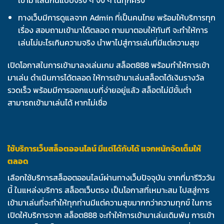
เข้ามาเล่นกันแบบจริง ๆ จัง ๆ ในทุกครั้ง
ทางเว็บมีการดูแลจาก Admin ที่เป็นคนไทย พร้อมให้บริการทุก
เรื่อง สอบถามเข้ามาได้ตลอด ถามมาตอบให้ทันที จะทำให้การ
เล่นไม่มะไรเกินความจริง นำพาไปสู่การเล่นที่มีแต่ความสุข
เปิดโอกาสในการเข้ามาลงเล่นเกม
สล็อต888
พร้อมทำให้การเข้า
มาเล่น ดำเนินการได้ตลอด ให้การเข้ามาเล่นสล็อตได้เงินรางวัล
รวดเร็ว พร้อมมีการออกแบบที่ง่ายอยู่แล้ว
สล็อตไม่มีขั้นต่ำ
สามารถเข้ามาเล่นได้ หากไม่เชื่อ
ใช้บริการเว็บสล็อตออนไลน์ มีแต่ได้กับได้ แจกหนักจัดเต็มให้
ตลอด
เลือกใช้บริการสล็ออตออนไลน์ผ่านทางเว็บปัจจุบัน จากที่มารีวิววัน
นี้ ในแหล่งบริการ สล็อตเว็บตรง เป็นโอกาสที่เหมาะสม ไปสสู่การ
เข้ามาเล่นที่จะทำให้ทุกท่านมีแต่ความสุขมากกว่าความทุกข์ ในการ
เปิดให้บริการจาก
สล็อต888
จะทำให้การเข้ามาเล่นเดิมพัน การเข้า