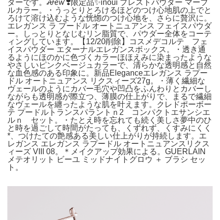
ダーです。ꫛꫀꪝ❣️限定品✨inoui プレストパウダー マーブ
ルカラー。・うっとりとろけるほどのつけ心地肌の上でと
ろけて溶け込むような恍惚のつけ心地を、さらに贅沢に。
エレガンス ラ プードル オートニュアンス フェイスパウダ
ー。しっとりとなじむリン脂質で、パウダー全体をコーテ
ィングしています。【12/20削除】コスメデコルテ フェ
イスパウダー エターナルエレガンスボックス。・透き通
るようにほのかに色づくカラーほほえみに染まったような
やさしいピンクベージュカラーで、清らかな透明感と自然
な血色感のある印象に。新品Eleganceエレガンス ラプー
ドル オートニュアンス リクスィーズ27g。・薄く繊細な
ヴェールのようにカバー毛穴や凹凸をふんわりとカバーし
ながらも透明感が際立つ、薄膜の仕上がりで、まるで繊細
なヴェールを纏ったような肌を叶えます。クレドポーボー
テ プードルトランスパラントｎ2 コンパクトエサンシエ
ルｎ セット。・たとえ時を忘れても続く美しさ夢中のひ
と時を過ごして時間がたっても、くずれず、くすみにくく
*、つけたての艶感ある美しい仕上がりが持続します。エ
レガンス エレガンス ラプードル オートニュアンスリクス
ィーズ VIII 08。＊メイクアップ効果による。GUERLAIN
メテオリット ビーユ ミッドナイトグロウ ＋ ブラシ セッ
ト。