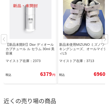
【新品未開封】Dior ディオール
新品未使用MIZUNO ミズノワー
カプチュール ル セラム 30ml 美
キングシューズ、オールマイテ
容液
ィLS
マイストア在庫：
2373
マイストア在庫：
3713
6379
6960
税込
円
税込
円
近くの売り場の商品