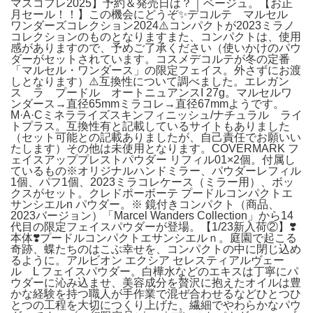
マスコフレ2025】予約＆発売日は？｜ベージュ。【お正
月セール！！】この機会にどうぞ✨デコルテ マルセル
ワンダーズコレクション2024⚠️コンパクトが2023ミラノ
コレクションのものとなりますまた、コンパクトは、使用
感がありますので、予めご了承ください（使いかけのパウ
ダーがセットされています。コスメデコルテが冬の定番
「マルセル・ワンダース」の限定フェイス。外さずにお渡
しとなります）⚠️互換性について調べました。エレガン
ス ラ プードル オートニュアンスI 27g。マルセルワ
ンダース→直径65mmミラコレ→直径67mmようです。
M·A·Cミネラライズスキンフィニッシュ/ナチュラル ライ
トプラス。互換性有と記載しているサイトもありました
（セット可能との記載ありましたが、自己責任でお願いい
たします）その他は未使用となります。COVERMARK フ
ェイスアッププレストパウダー リフィル01×2個。付属し
ているもの※オリジナルハンドミラー、パウダーレフィル
1個、パフ1個、2023ミラコレケース（ミラー用）、ボッ
クスがセット。クレドポーボーテ プードルコンパクトエ
サンシエルn パウダー。※ 鏡付きコンパクト（商品、
2023バージョン）「Marcel Wanders Collection」から14
代目の限定フェイスパウダーが登場。【1/23新入荷②】❣️
本体❣️プードルコンパクトエサンシエルｎ。庭園で起こる
奇跡、蝶たちのはこぶ幸せを、コンパクトの中に閉じ込め
るように。アルビオン エクシア セレスティアルヴェー
ル L フェイスパウダー。白樺水などのエキスは丁寧にパ
ウダーに沁み込ませ、美容成分を贅沢に抱えたオイルは豊
かな経験を持つ職人が手作業で混ぜ合わせるなどひとつひ
とつの工程を大切につくり上げた、繊細でやわらかなパウ