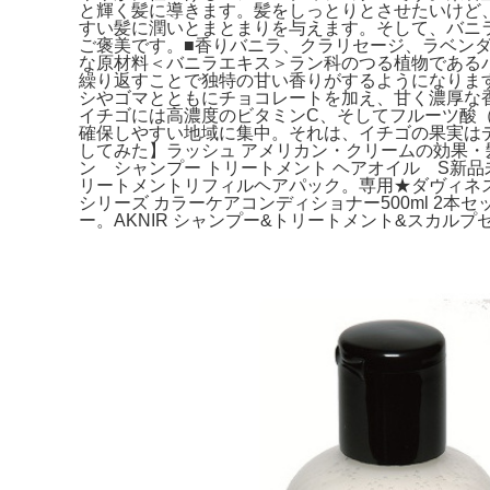
と輝く髪に導きます。髪をしっとりとさせたいけど
すい髪に潤いとまとまりを与えます。そして、バニ
ご褒美です。■香りバニラ、クラリセージ、ラベン
な原材料＜バニラエキス＞ラン科のつる植物である
繰り返すことで独特の甘い香りがするようになりま
シやゴマとともにチョコレートを加え、甘く濃厚な
イチゴには高濃度のビタミンC、そしてフルーツ酸
確保しやすい地域に集中。それは、イチゴの果実は
してみた】ラッシュ アメリカン・クリームの効果・髪
ン シャンプー トリートメント ヘアオイル S新品未
リートメントリフィルヘアパック。専用★ダヴィネス
シリーズ カラーケアコンディショナー500ml 
ー。AKNIR シャンプー&トリートメント&スカルプセラム。