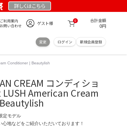
祭
詳しくは
こちら
合計金額
ご利用案内
0
ゲスト様
0円
お問い合わせ
変更
ログイン
新規会員登録
onditioner | Beautylish
ICAN CREAM コンディショ
 LUSH American Cream
 Beautylish
M 限定モデル
の使い心地などをご紹介いただいております！