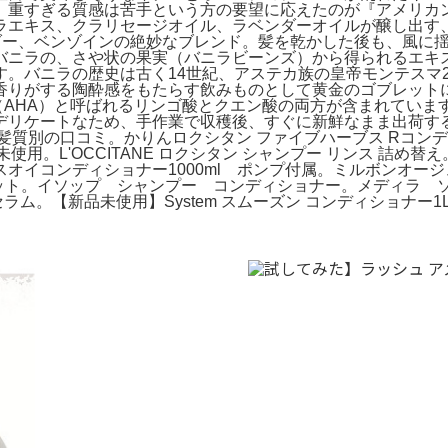
、重すぎる質感は苦手という方の要望に応えたのが『アメリカ
ラエキス、クラリセージオイル、ラベンダーオイルが醸し出す
ダー、ベンゾインの絶妙なブレンド。髪を乾かした後も、風に揺
バニラの、さや状の果実（バニラビーンズ）から得られるエキ
す。バニラの歴史は古く14世紀、アステカ族の皇帝モンテスマ
香りがする陶酔感をもたらす飲みものとして黄金のゴブレット
（AHA）と呼ばれるリンゴ酸とクエン酸の両方が含まれていま
デリケートなため、手作業で収穫後、すぐに新鮮なまま出荷す
質別の口コミ。かりんロクシタン ファイブハーブス Rコンデ
使用。L'OCCITANE ロクシタン シャンプー リンス 詰
オイコンディショナー1000ml ポンプ付属。ミルボンオージ
2本セット。イソップ シャンプー コンディショナー。メディラ
【新品未使用】System スムーズン コンディショナー1L。aromat