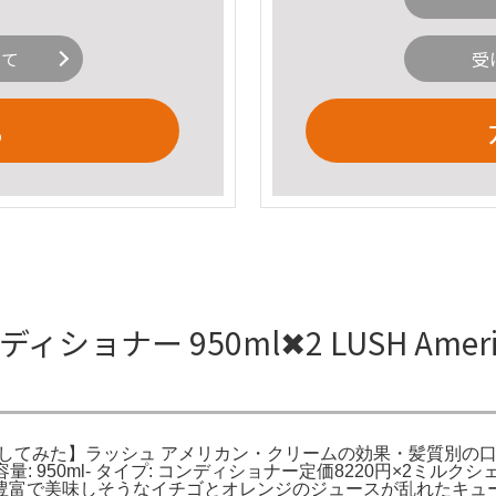
いて
受
る
ィショナー 950ml✖︎2 LUSH American
utylish。試してみた】ラッシュ アメリカン・クリームの効果・髪質別の口コミ。Amer
N CREAM- 容量: 950ml- タイプ: コンディショナー定価822
豊富で美味しそうなイチゴとオレンジのジュースが乱れたキュ