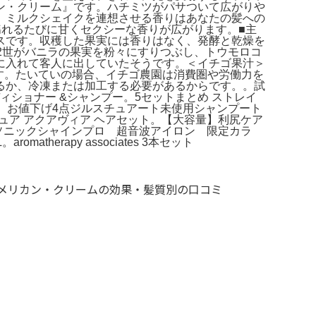
ン・クリーム』です。ハチミツがパサついて広がりや
、ミルクシェイクを連想させる香りはあなたの髪への
れるたびに甘くセクシーな香りが広がります。■主
スです。収穫した果実には香りはなく、発酵と乾燥を
2世がバニラの果実を粉々にすりつぶし、トウモロコ
に入れて客人に出していたそうです。＜イチゴ果汁＞
す。たいていの場合、イチゴ農園は消費圏や労働力を
るか、冷凍または加工する必要があるからです。。試
ィショナー &シャンプー。5セットまとめ ストレイ
め替え。お値下げ4点ジルスチュアート未使用シャンプート
ュア アクアヴィア ヘアセット。【大容量】利尻ケア
 ソニックシャインプロ 超音波アイロン 限定カラ
herapy associates 3本セット