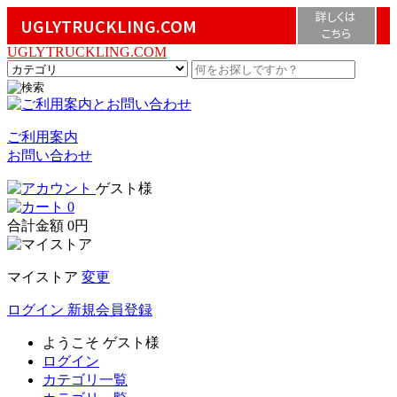
詳しくは
UGLYTRUCKLING.COM
こちら
UGLYTRUCKLING.COM
ご利用案内
お問い合わせ
ゲスト様
0
合計金額
0円
マイストア
変更
ログイン
新規会員登録
ようこそ
ゲスト様
ログイン
カテゴリ一覧