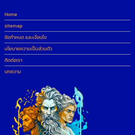
Home
sitemap
ข้อกำหนด และเงื่อนไข
นโยบายความเป็นส่วนตัว
ติดต่อเรา
บทความ