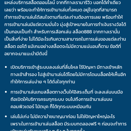
แหล่งบริการสล็อตออนไลน์ จากที่ทางเรามารีวิว บอกได้คำเดียว
เลยว่า พร้อมจะทำให้การเข้ามาเล่นทั้งหมด อยู่ในจุดที่สามารถ
ทำการเข้ามาเล่นได้สมใจตามที่แต่ละท่านต้องการเลย พร้อมทำให้
การเข้ามาเล่นมีแต่ความมั่นใจ มุ่งสู่เป้าหมายในการทำเงินรางวัลได้
เป็นกอบเป็นกำ สำหรับการเลือกเล่น
สล็อต888
จากทางเรานั้น
เป็นสิ่งที่ง่าย ไม่ได้มีอะไรเกินความสามารถในการเล่นของแต่ละท่าน
สล็อต ออโต้
แม้เกมอย่างสล็อตจะไม่มีความแน่นอนก็ตาม ข้อดีที่
อยากจะมาแนะนำมีดังนี้
เปิดบริการเข้าสู่ระบบลงเล่นที่ลื่นไหล ไร้ปัญหา มีทางเข้าหลัก
ทางเข้าสำรอง ไปสู่เข้ามาเล่นได้โดยไม่มีการโดนบล็อคให้เห็นอีก
ทำให้การเล่นง่าย ๆ ได้ดั่งใจทุกท่าน
การเข้ามาเล่นเกมสล็อตทางเว็บให้อิสระเต็มที่ จะลงเล่นบนมือ
ถือเปิดให้บริการครบทุกระบบ จนไปถึงการเข้ามาเล่นบน
คอมพิวเตอร์ โน้ตบุค ก็ได้ทุกระบบเหมือนกัน
เล่นไม่เก่ง ไม่มีความำชนาญมาก่อน ไม่ใช่ปัญหาใหญ่อะไร
เพราะในการเข้ามาเล่นสล็อต มีระบบทดลองฟรี ๆ ก่อนจะทำการ