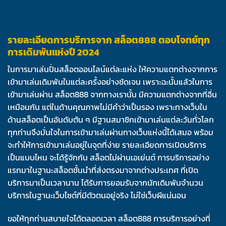
รายละเอียดการบริการจาก สล็อต888 ตอบโจทย์ทุก
การเดิมพันแห่งปี 2024
ในการมาเล่นปั่นสล็อตออนไลน์แต่ละแห่ง ให้ความแตกต่างจากการ
เข้ามาเล่นเดิมพันในแต่ละครั้งอย่างชัดเจน เพราะฉะนั้นแล้วในการ
เข้ามาเล่นผ่าน
สล็อต888
จากทางเรานั้น มีความแตกต่างจากที่อื่น
เหมือนกัน แต่ในด้านคุณภาพไม่มีคำว่าเป็นรอง เพราะทางเว็บใน
ด้านสล็อตเป็นอันดับต้น ๆ มีฐานสมาชิกเข้ามาเล่นแต่ละวันทั่วโลก
ทุกท่านจึงมั่นใจในการเข้ามาเล่นผ่านทางเว็บแห่งนี้ได้เสมอ พร้อม
จะทำให้การเข้ามาเล่นอยู่ในจุดที่ง่าย รายละเอียดการเปิดบริการ
เป็นแบบไหน จะได้รู้จักกัน
สล็อตไม่ผ่านเอเย่นต์
การบริการอย่าง
แรกมาในฐานะสล็อตชั้นนำที่ส่งตรงมาจากต่างประเทศ ที่เปิด
บริการมาเป็นเวลานาน ได้รับการยอมรับจากนักเดิมพันจำนวน
บริการในฐานะเว็บไซต์ที่มีตัวตนอยู่จริง ไม่ใช่เว็บผีแน่นอน
ขอให้ทุกท่านสบายใจได้ตลอดเวลา
สล็อต888
การบริการอย่างที่