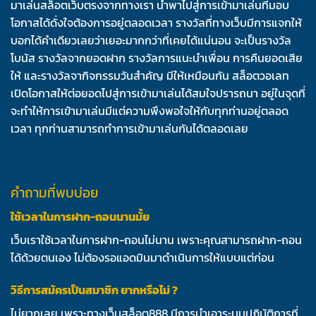
มาเล่นสล็อตเว็บตรงจากทางเรา นำพาไปสู่การเข้ามาเล่นที่มอบ
โอกาสได้ดั่งใจต้องการอยู่ตลอดเวลา รางวัลที่ทางเว็บมีการแจกให้
บอกได้คำเดียวเลยว่าเยอะมากกว่าที่เคยได้แน่นอน จะเป็นรางวัล
โบนัส รางวัลจากยอดฝาก รางวัลการแนะนำเพื่อน การคืนยอดเสีย
ให้ และรางวัลจากิจกรรมวันสำคัญ มีให้เหมือนกัน
สล็อตวอเลท
เปิดโอกาสให้ต่อยอดไปสู่การเข้ามาเล่นได้สมใจปรารถนา อยู่ในจุดที่
จะทำให้การเข้ามาเล่นมีแต่ความพึงพอใจให้กับทุกท่านอยู่ตลอด
เวลา ทุกท่านสามารถทำการเข้ามาเล่นกันได้ตลอดเลย
คำถามที่พบบ่อย
ใช้เวลาในการฝาก-ถอนนานมั้ย
เว็บเราใช้เวลาในการฝาก-ถอนไม่นาน เพราะคุณสามารถฝาก-ถอน
ได้ด้วยตนเอง ไม่ต้องรอแอดมินมาดำเนินการให้แบบแต่ก่อน
วิธีการสมัครเป็นสมาชิก ยากหรือไม่ ?
ไม่ยากเลย เพราะทางเว็บสล็อต888 มีการนำเอาระบบปฏิบัติการที่