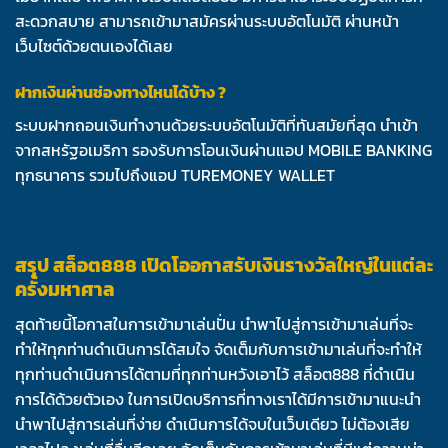
สะดวกสบาย สามารถเข้ามาสมัครผ่านระบบอัตโนมัติ ผ่านหน้า
เว็บไซต์ด้วยตนเองได้เลย
ฝากเงินผ่านช่องทางไหนได้บ้าง ?​
ระบบฝากถอนเงินทำงานด้วยระบบอัตโนมัติที่ทันสมัยที่สุด นำเข้า
จากสหรัฐอเมริกา รองรับการโอนเงินผ่านแอป MOBILE BANKING
ทุกธนาคาร รวมไปถึงแอป TUREMONEY WALLET
สรุป สล็อต888 เปิดโออกาสรับเงินรางวัลใหญ่ในแต่ละ
ครั้งมหาศาล
สุดท้ายนี้โอกาสในการเข้ามาเล่นปั่น นำพาไปสู่การเข้ามาเล่นที่จะ
ทำให้ทุกท่านดำเนินการได้สมใจ จัดเต็มกับการเข้ามาเล่นที่จะทำให้
ทุกท่านดำเนินการได้ตามที่ทุกท่านหวังเอาไว้
สล็อต888
ที่ดำเนิน
การได้ด้วยตัวเอง ในการเปิดบริการที่ทางเราได้มีการเข้ามาแนะนำ
นำพาไปสู่การเล่นที่ง่าย ดำเนินการได้จบในเว็บเดียว ไม่ต้องเสีย