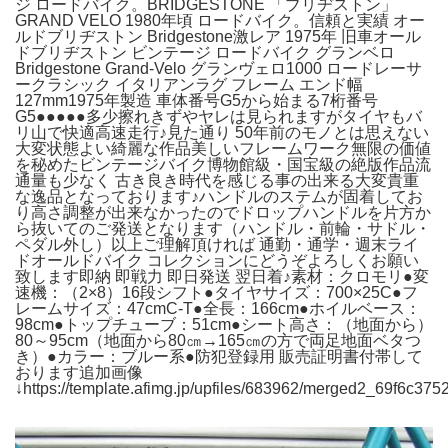
ジ ロードバイク。BRIDGESTONE 「ブリヂストン」
GRAND VELO 1980年頃 ロードバイク。信頼と実績 オー
ルドブリヂストン Bridgestone激レア 1975年 旧車オール
ドブリヂストン ビンテージ ロードバイク グランベロ
Bridgestone Grand-Velo グランヴェロ1000 ロードレーサ
ークラシック イタリアンラグ フレーム エンド幅
127mm1975年製造 車体番号G5から始まる7桁番号
G5●●●●●多少擦れきずやヤレは見られますがタイヤもバ
リ山で快適高速走行♪見た通り 50年前のモノとは思えない
大変状態よい綺麗な作品美しいフレームワーク無限の価値
を秘めたビンテージバイク博物館級・国宝級の絶版作品流
通量も少なく 古き良き時代を感じる事の出来る大変貴重
な逸品となっております♪ハンドルのステムが固着してお
り高さ調整が出来なかったのでドロップハンドルを片方か
ら抜いてのご発送となります（ハンドル・前輪・サドル・
ペダル外し）以上ご理解頂ければ 通勤・通学・週末ライ
ドオールドバイク コレクションにどうぞよろしくお願い
致します即納 即戦力 即日発送 翌日着♪素材：クロモリ●変
速機：（2×8）16段シフト●タイヤサイズ：700×25C●フ
レームサイズ：47cmC-T●全長：166cm●ホイルベース：
98cm●トップチューブ：51cm●シート高さ：（地面から）
80～95cm（地面から80㎝→165㎝の方で両足地面ベタつ
き）●カラー：ブルー系●防犯登録用 販売証明書付帯して
おります追加画像
↓https://template.afimg.jp/upfiles/683962/merged2_69f6c375