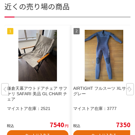
近くの売り場の商品
鎌倉天幕アウトドアチェア サフ
AIRTIGHT フルスーツ XLサイズ
ァリ SAFARI 美品 GL CHAIR チ
グレー
ェア
マイストア在庫：
2521
マイストア在庫：
3777
7540
7350
税込
円
税込
円
カートに入れる
カートに入れる