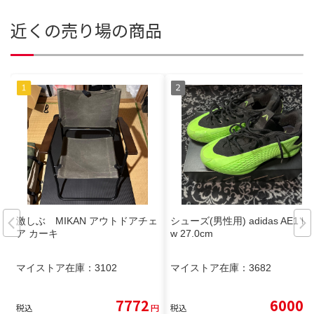
近くの売り場の商品
激しぶ MIKAN アウトドアチェ
シューズ(男性用) adidas AE1 Lo
ア カーキ
w 27.0cm
マイストア在庫：
3102
マイストア在庫：
3682
7772
6000
税込
円
税込
円