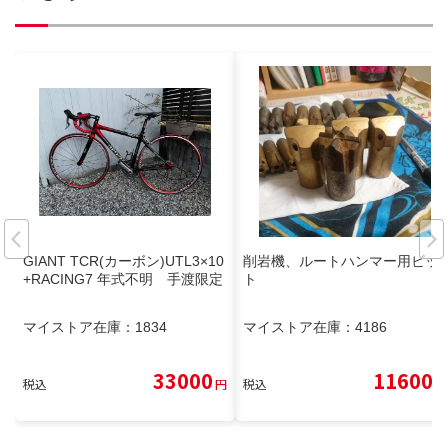
GIANT TCR(カーボン)UTL3×10
削岩機、ルートハンマー用ビッ
+RACING7 年式不明 手渡限定
ト
マイストア在庫：
1834
マイストア在庫：
4186
33000
11600
税込
円
税込
円