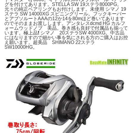
グを付けてあります。STELLA SW 19ステラ8000PG。
元々の純正ベアリングもお付けします。未使用 シマノ 19
ステラ SW 14000XG スピニングリール。フックキーパー
とアブソルートAAAの12か14を80mほど巻いてあります
のでそのままお渡しします。アンタレスdcmd HG カルフ
ォームウッドノブ 美品。巻き感も良好で付属品も揃って
います。極上品❗️ シマノ 20ステラSW 4000XG。中古品
にはなりますので細かい事を気にされる方のご購入はお控
え願います。超美品 SHIMANO 22ステラ
SW10000HG。