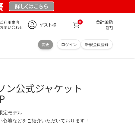
祭
詳しくは
こちら
合計金額
ご利用案内
0
ゲスト様
0円
お問い合わせ
変更
ログイン
新規会員登録
P
ソン公式ジャケット
P
M 限定モデル
の使い心地などをご紹介いただいております！