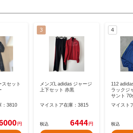
ースセット
メンズL adidas ジャージ
112 adi
ー
上下セット 赤黒
ラックジャ
サント 70s
庫：
3810
マイストア在庫：
3815
マイスト
6000
6444
円
円
税込
税込