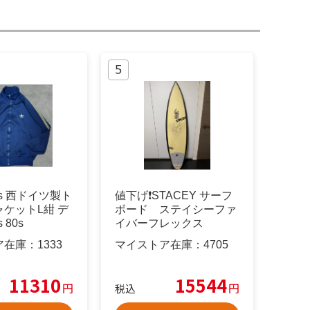
das 西ドイツ製ト
値下げ❗️STACEY サーフ
ケットL紺 デ
ボード ステイシーファ
 80s
イバーフレックス
ア在庫：
1333
マイストア在庫：
4705
11310
15544
円
円
税込