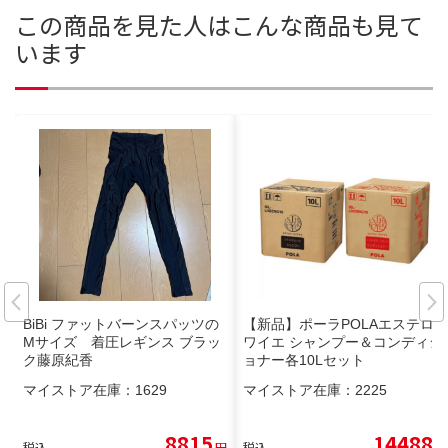
この商品を見た人はこんな商品も見て
います
BiBi ファットバーンスパッツの
【新品】ポーラPOLAエステロ
Mサイズ 着圧レギンス ブラッ
ワイエ シャンプー＆コンディシ
ク藤原紀香
ョナー各10Lセット
マイストア在庫：
1629
マイストア在庫：
2225
8815
14488
税込
円
税込
円