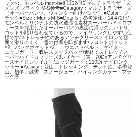
ックの。モンベル mont-bell 1102440 マルチトラウザーズ
メンズ ブラック M-S参考■Category：マルチトラウザーズ
（オーバーパンツ、ウィンター向けパンツ） ■Color：ブ
ラック■Size：Men's M-S■Details：参考定価：14,472円/
モンベルオリジナルの防水透湿性素材スーパーハイドロブ
リーズを採用したオーバーパンツ/裏面に滑りのよいトリ
コットを貼り合わせているので、レイヤリングしやすい仕
様です/ストレッチ性のあるアンチグリースナイロンで雪
面で滑りにくく、雪の付着を防ぎます/フロントポケット
×2、バックポケット×2、、ウエストベルト、ゲイター、
エッジガード、収納スタッフバッグ/素材：ストレッチス
ーパーハイドロブリーズ3レイヤー（表：70Dnアンチグリ
ースナイロンツイル）/エッジガード：210Dnナイロンタ
ッサー ■Activity：登山、トレッキング、テント泊、冬季登
山、初冬、残雪、スノーシュー、ハイキングカラー···ブラ
ック系