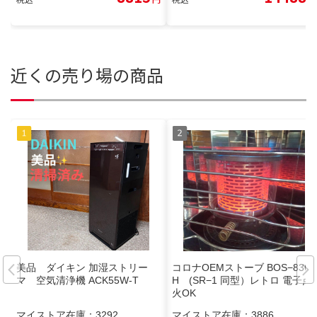
近くの売り場の商品
美品 ダイキン 加湿ストリー
コロナOEMストーブ BOS−836
マ 空気清浄機 ACK55W-T
H (SR−1 同型）レトロ 電子点
火OK
マイストア在庫：
3292
マイストア在庫：
3886