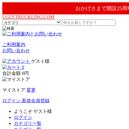
おかげさまで開設25周
UGLYTRUCKLING.COM
ご利用案内
お問い合わせ
ゲスト様
0
合計金額
0円
マイストア
変更
ログイン
新規会員登録
ようこそ
ゲスト様
ログイン
カテゴリ一覧