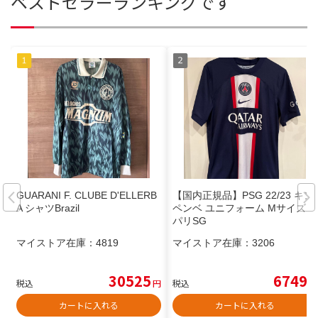
ベストセラーランキングです
GUARANI F. CLUBE D'ELLERB
【国内正規品】PSG 22/23 キン
A シャツBrazil
ペンベ ユニフォーム Mサイズ
パリSG
マイストア在庫：
4819
マイストア在庫：
3206
30525
6749
税込
円
税込
円
カートに入れる
カートに入れる