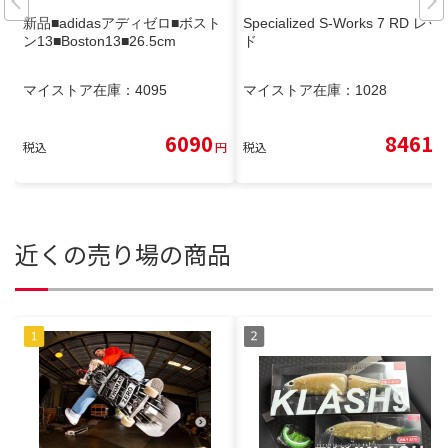
新品■adidasアディゼロ■ボスト
Specialized S-Works 7 RD レッ
ン13■Boston13■26.5cm
ド
マイストア在庫：
4095
マイストア在庫：
1028
6090
8461
税込
円
税込
円
近くの売り場の商品