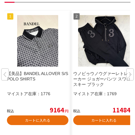
【美品】BANDEL ALLOVER S/S
ウノピゥウノウグァーレトレ パ
POLO SHIRTS
ーカー ジョガーパンツ スワロフ
スキー ブラック
マイストア在庫：
1776
マイストア在庫：
1769
9164
11484
税込
円
税込
円
カートに入れる
カートに入れる