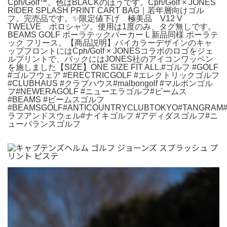
Cph/Golf™︎。色はBLACKのほうです。Cph/Golf × JONES
RIDER SPLASH PRINT CART BAG｜若年層向けゴル
フ。完売品です。✨限定値下げ 極美品 V12 V
TWELVE ポロシャツ。使用は1度のみ、タグ無しです。
BEAMS GOLF ポーラテックパーカー L 新品同様 ポーラテ
ック フリース。【商品説明】バイカラーデザインのキャ
ップフロントにはCph/Golf × JONESコラボのロゴをジェ
ルプリントで、バックにはJONES社のアイコンワッペン
を施しました【SIZE】ONE SIZE FIT ALL.#ゴルフ #GOLF
#ゴルフウェア #ERECTRICGOLF #エレクトリックゴルフ
#CLUBHAUS #クラブハウス#malbongolf #マルボンゴル
フ#NEWERAGOLF #ニューエラゴルフ#ビームス
#BEAMS #ビームスゴルフ
#BEAMSGOLF#ANTICOUNTRYCLUBTOKYO#TANGRAM#
ラフアンドスウェル#ナイキゴルフ #アディダスゴルフ#ニ
ューバランスゴルフ