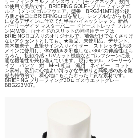
リーフィングゴルフ メンズウェア【モックネック。数回
の使用で美品です。BRIEFING GOLF - ブリーフィングゴ
ルフ 【メンズ ゴルフウェア。型番 BRG241M71襟の後
ろ側と袖口にBRIEFINGロゴを配し、シンプルながらも様
になるデザインに仕立てた半袖ハイネックシャツ。新品
パーリーゲイツ マスターバニー ドビーストレッチ ブルゾ
ン(4)M/黄。両サイドのスリットの補強用テープは
BRIEINGロゴ入りのオリジナルで、補強だけでなくさりげ
ないアクセントとしても。★新品、未使用品、デサント、
青木加奈子、直筆サイン入りバイザー。ストレッチ生地を
メインに使用し、体の動きを邪魔しない360°の伸縮性はも
ちろん、接触冷感・UVカット機能などゴルフシーンに最
適な機能性を兼ね備えています。現行モデル パーリーゲ
イツ パンツ 紺 M〜L相当 濃紺 ネイビー コット
ン素材。素肌に心地よい滑らかな手触りと高級感のある艶
感も特徴的で、着心地にもこだわった上質な素材です。
BRIEFING ブリーフィング3Dロゴスウエットグレー
BBG223M07。