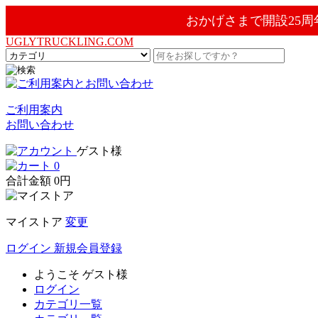
おかげさまで開設25周
UGLYTRUCKLING.COM
ご利用案内
お問い合わせ
ゲスト様
0
合計金額
0円
マイストア
変更
ログイン
新規会員登録
ようこそ
ゲスト様
ログイン
カテゴリ一覧