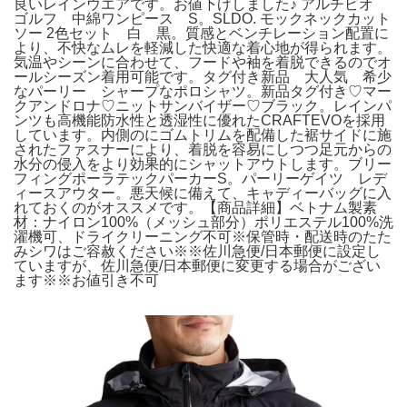
良いレインウエアです。お値下げしました♪ アルチビオ
ゴルフ 中綿ワンピース S。SLDO. モックネックカット
ソー 2色セット 白 黒。質感とベンチレーション配置に
より、不快なムレを軽減した快適な着心地が得られます。
気温やシーンに合わせて、フードや袖を着脱できるのでオ
ールシーズン着用可能です。タグ付き新品 大人気 希少
なパーリー シャープなポロシャツ。新品タグ付き♡マー
クアンドロナ♡ニットサンバイザー♡ブラック。レインパ
ンツも高機能防水性と透湿性に優れたCRAFTEVOを採用
しています。内側のにゴムトリムを配備した裾サイドに施
されたファスナーにより、着脱を容易にしつつ足元からの
水分の侵入をより効果的にシャットアウトします。ブリー
フィングポーラテックパーカーS。パーリーゲイツ レデ
ィースアウター。悪天候に備えて、キャディーバッグに入
れておくのがオススメです。【商品詳細】ベトナム製素
材：ナイロン100%（メッシュ部分）ポリエステル100%洗
濯機可、ドライクリーニング不可※保管時・配送時のたた
みシワはご容赦ください※※佐川急便/日本郵便に設定し
ていますが、佐川急便/日本郵便に変更する場合がござい
ます※※お値引き不可