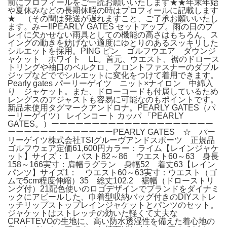
前にプロフィールをご一読お願いいたします★★年末年始
や夏休みなどの長期休暇の時はプロフィールに記載します
★ （その間は発送が遅れますこと、ご了承お願いいたし
ます。みー‼️PEARLY GATES セットアップ。雨の日のプ
レイに欠かせない雨具としての機能の高さはもちろん、ス
イングの動きを妨げない適度にゆとりのあるスッキリした
シルエットを採用。PING ピン ゴルフウエア ダウンジ
ャケット ホワイト LL。首元、ウエスト、裾のドロース
トリングや袖口のベルクロ、フロントファスナーのダブル
ジップなどででシルエットに変化をつけて着用できます。
Pearly gates パーリーゲイツ ニット×ナイロン 中綿入
り ジャケット。また、ドローコードも付属しているため
レングスのアジャストも容易に可能なのもポイントです。
新品未使用タグマークアンドロナ。PEARLY GATES（パ
ーリーゲイツ） レインコート カッパ 「PEARLY
GATES。）ーーーーーーーーーーーーーーーーーーーー
ーーーーーーーーーーーーーPEARLY GATES ☆ パー
リーゲイツ株式会社TSIグルーヴアンドスポーツ 正規品
ゴルフウェア定価61,600円カラー：ライム【レインジャケ
ット】サイズ：1 バスト82～86 ウエスト60～63 身長
158～166実寸：肩幅ラグラン 身幅52 着丈63【レイン
パンツ】サイズ1： ウエスト60～63実寸：ウエスト（ゴ
ムで5cm程度伸縮）35 総丈102.2 裾幅（ドローストリ
ング付）21配色使いのロゴデザインでブランドをダイナミ
ックにアピールした、巾着型収納バッグ付きのDIYストレ
ッチリップストップレインジャケットとパンツのセット。
ジャケットはストレッチの効いた軽くて丈夫な
CRAFTEVOの生地に、高い防水透湿性を備えた着心地の