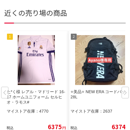
近くの売り場の商品
た*く様 レアル・マドリード 16-
⭐️美品⭐️ NEW ERA コードパック
17 ホームユニフォーム セルヒ
28L
オ・ラモス#
マイストア在庫：
4770
マイストア在庫：
2637
6375
6374
税込
円
税込
円