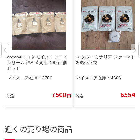
coconeココネ モイスト クレイ
ユウ ターミナリア ファースト 1
クリーム 詰め替え用 400g 4個
20粒 × 3袋
セット
マイストア在庫：
2766
マイストア在庫：
4666
7500
6554
税込
円
税込
円
近くの売り場の商品