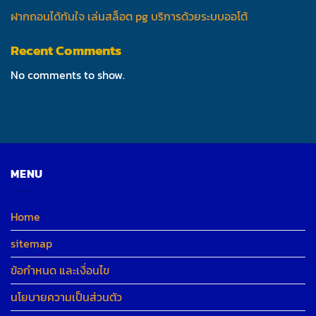
ฝากถอนได้ทันใจ เล่นสล็อต pg บริการด้วยระบบออโต้
Recent Comments
No comments to show.
MENU
Home
sitemap
ข้อกำหนด และเงื่อนไข
นโยบายความเป็นส่วนตัว