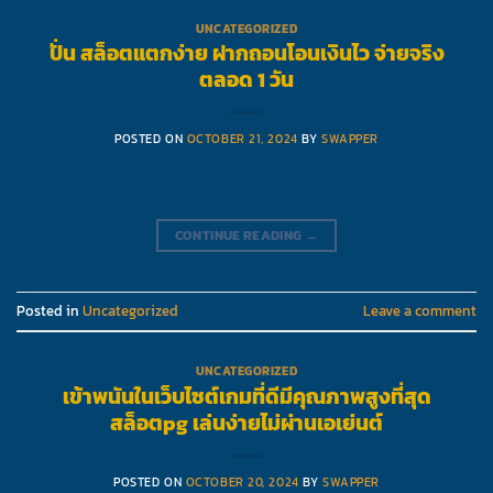
UNCATEGORIZED
ปั่น สล็อตแตกง่าย ฝากถอนโอนเงินไว จ่ายจริง
ตลอด 1 วัน
POSTED ON
OCTOBER 21, 2024
BY
SWAPPER
CONTINUE READING
→
Posted in
Uncategorized
Leave a comment
UNCATEGORIZED
เข้าพนันในเว็บไซต์เกมที่ดีมีคุณภาพสูงที่สุด
สล็อตpg เล่นง่ายไม่ผ่านเอเย่นต์
POSTED ON
OCTOBER 20, 2024
BY
SWAPPER